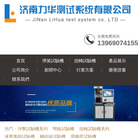
全國免費咨詢
13969074155
首頁
彈簧試驗機
扭轉試驗機
產品展示
公司簡介
新聞中心
行業方案
榮譽證書
聯系我們
熱門：
沖擊試驗機系列
彎曲試驗機
扭轉試驗機系列
液壓萬能試驗機
鋼絞線試驗機
環鋼度試驗機