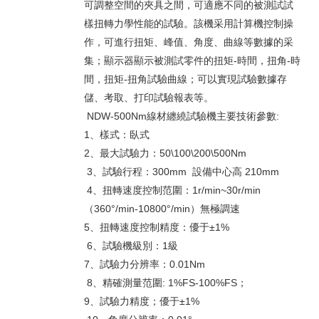
可調整空間的夾具之間，可適應不同的被測試試
樣扭轉力學性能的試驗。該機采用計算機控制操
作，可進行扭矩、峰值、角度、曲線等數據的采
集；顯示器顯示被測試零件的扭矩-時間，扭角-時
間，扭矩-扭角試驗曲線；可以實現試驗數據存
儲、考取、打印試驗報表等。
NDW-500Nm線材纏繞試驗機主要技術參數:
1、樣式：臥式
2、最大試驗力：50\100\200\500Nm
3、試驗行程：300mm 設備中心高 210mm
4、扭轉速度控制范圍：1r/min~30r/min
（360°/min-10800°/min）無極調速
5、扭轉速度控制精度：優于±1%
6、試驗機級別：1級
7、試驗力分辨率：0.01Nm
8、精確測量范圍: 1%FS-100%FS；
9、試驗力精度；優于±1%